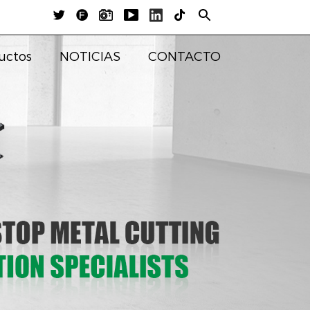





uctos
NOTICIAS
CONTACTO