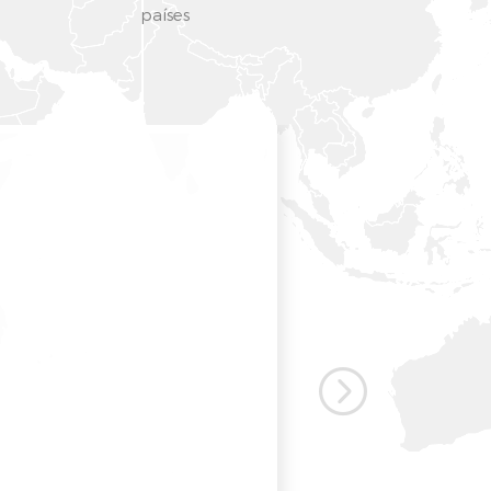
países
