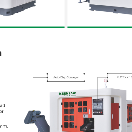
ar CNC KCS-70B
Sierra circular de c
automátic
a
dad
or
 mm.