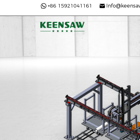
+86 15921041161
Info@keensa