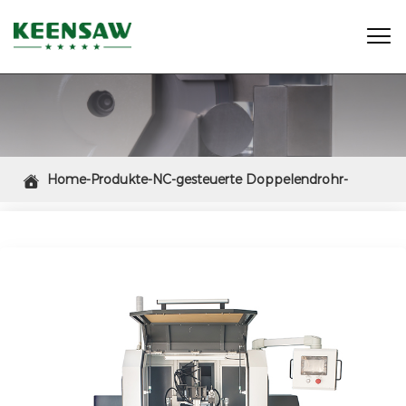

Home-Produkte-NC-gesteuerte Doppelendrohr-

Anfasmaschine für kurze Längen von 15–200 mm