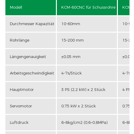
Modell
KCM-60CNC für Schussrohre
KCM-9
Durchmesser Kapazität
10-60mm
10-9
Rohrlänge
15–200 mm
15–2
Längengenauigkeit
±0,05 mm
±0,0
Arbeitsgeschwindigkeit
4-7s/Stück
4-7s/
Hauptmotor
3 PS (2,2 kW) x 2 Stück
4 PS (
Servomotor
0,75 kW x 2 Stück
0,75 
Luftdruck
6~8kg/cm2 (0,6~0,8MPa)
6~8kg