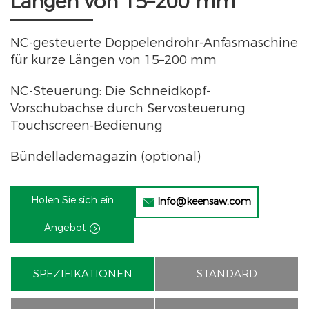
Längen von 15–200 mm
NC-gesteuerte Doppelendrohr-Anfasmaschine
für kurze Längen von 15–200 mm
NC-Steuerung: Die Schneidkopf-
Vorschubachse durch Servosteuerung
Touchscreen-Bedienung
Bündellademagazin (optional)
Holen Sie sich ein
Info@keensaw.com

Angebot

SPEZIFIKATIONEN
STANDARD