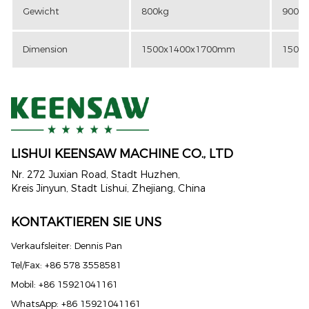
Gewicht
800kg
900k
Dimension
1500x1400x1700mm
1500
LISHUI ​​KEENSAW MACHINE CO., LTD
Nr. 272 ​​Juxian Road, Stadt Huzhen,
Kreis Jinyun, Stadt Lishui, Zhejiang, China
KONTAKTIEREN SIE UNS
Verkaufsleiter: Dennis Pan
Tel/Fax: +86 578 3558581
Mobil: +86 15921041161
WhatsApp: +86 15921041161