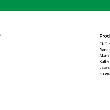
D
Prod
CNC-K
Bands
Alumi
Kaltkr
Laser
Fräser
Anfas
 Alle Rechte vorbehalten.