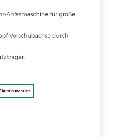
r-Anfasmaschine für große
opf-Vorschubachse durch
tzträger.
@keensaw.com