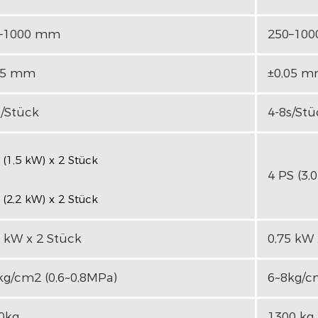
–1000 mm
250–10
05 mm
±0,05 
s/Stück
4-8s/Stü
 (1,5 kW) x 2 Stück
4 PS (3,
 (2,2 kW) x 2 Stück
5 kW x 2 Stück
0,75 kW 
kg/cm2 (0,6~0,8MPa)
6~8kg/c
0kg
1300 kg