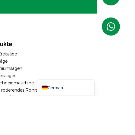
Russian
Portuguese
French
Spanish (Mexico)
ukte
Spanish (Argentina)
reissäge
Spanish (Peru)
äge
Arabic
niumsägen
eissägen
English
schneidmaschine
German
, rotierendes Rohrschneiden
maschine