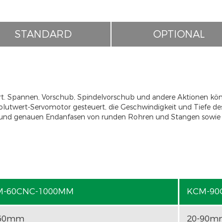
STANDARD
OPTIONAL
ert. Spannen, Vorschub, Spindelvorschub und andere Aktionen k
lutwert-Servomotor gesteuert, die Geschwindigkeit und Tiefe de
n und genauen Endanfasen von runden Rohren und Stangen sowie 
M-60CNC-1000MM
KCM-90
-60mm
20-90m