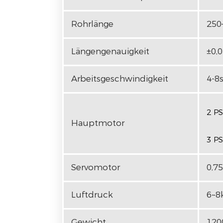
Rohrlänge
250
Längengenauigkeit
±0,
Arbeitsgeschwindigkeit
4-8
2 PS
Hauptmotor
3 PS
Servomotor
0,7
Luftdruck
6~8
Gewicht
120