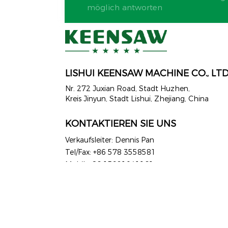
möglich antworten
LISHUI ​​KEENSAW MACHINE CO., LT
Nr. 272 ​​Juxian Road, Stadt Huzhen,
Kreis Jinyun, Stadt Lishui, Zhejiang, China
KONTAKTIEREN SIE UNS
Verkaufsleiter: Dennis Pan
Tel/Fax: +86 578 3558581
Mobil: +86 15921041161
WhatsApp: +86 15921041161
E-Mail:
dennis@keensaw.com
Copyright © Lishui Keensaw Machine Co., Ltd.