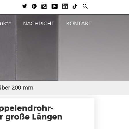





ukte
NACHRICHT
KONTAKT
 über 200 mm
ppelendrohr-
r große Längen