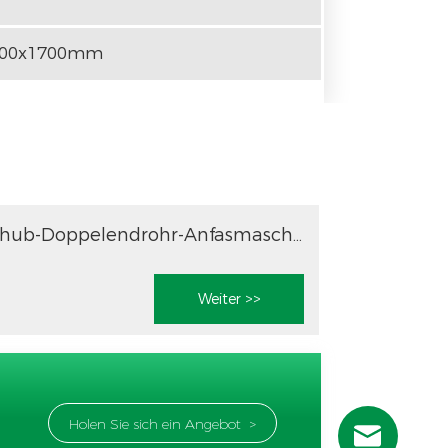
600x1700mm
NC-Servovorschub-Doppelendrohr-Anfasmaschine für lange Längen über 200 mm
Weiter >>
Holen Sie sich ein Angebot >