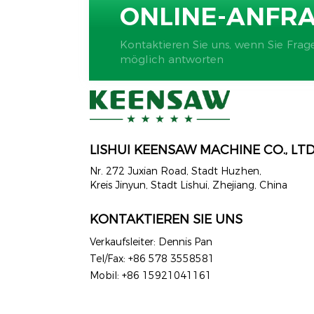
ONLINE-ANFR
Kontaktieren Sie uns, wenn Sie Frag
möglich antworten
LISHUI ​​KEENSAW MACHINE CO., LT
Nr. 272 ​​Juxian Road, Stadt Huzhen,
Kreis Jinyun, Stadt Lishui, Zhejiang, China
KONTAKTIEREN SIE UNS
Verkaufsleiter: Dennis Pan
Tel/Fax: +86 578 3558581
Mobil: +86 15921041161
WhatsApp: +86 15921041161
E-Mail:
dennis@keensaw.com