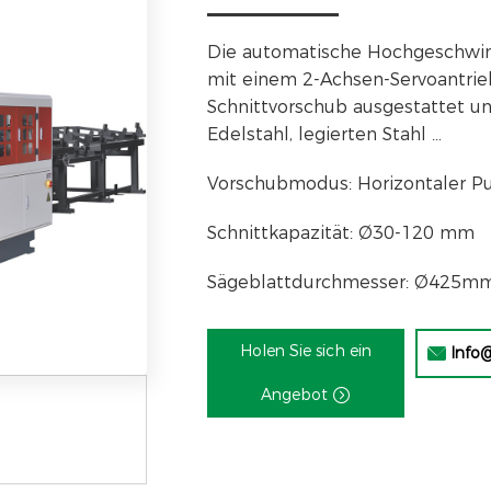
Die automatische Hochgeschwind
mit einem 2-Achsen-Servoantrie
Schnittvorschub ausgestattet und
Edelstahl, legierten Stahl …
Vorschubmodus: Horizontaler P
Schnittkapazität: Ø30-120 mm
Sägeblattdurchmesser: Ø425m
Holen Sie sich ein
Info

Angebot
