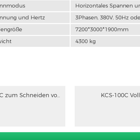
annmodus
Horizontales Spannen un
nnung und Hertz
3Phasen, 380V, 50Hz ode
engröße
7200*3000*1900mm
icht
4300 kg
Automatische Kreissäge KCS-160C zum Schneiden von Metallstangen und Rohren
KCS-100C Vol