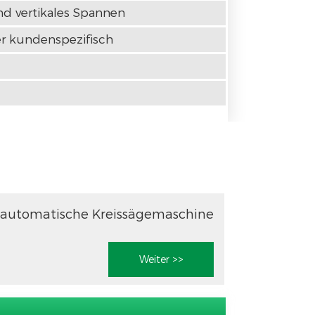
d vertikales Spannen
r kundenspezifisch
lautomatische Kreissägemaschine
Weiter >>