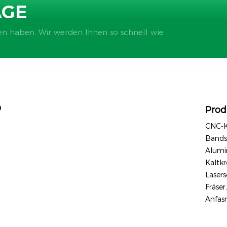
AGE
en haben. Wir werden Ihnen so schnell wie
D
Prod
CNC-K
Bands
Alumi
Kaltkr
Laser
Fräser
Anfas