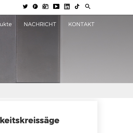





ukte
NACHRICHT
KONTAKT
eitskreissäge