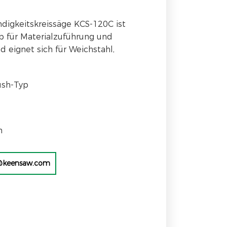
igkeitskreissäge KCS-120C ist
b für Materialzuführung und
 eignet sich für Weichstahl,
ush-Typ
m
@keensaw.com