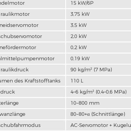
ndelmotor
15 kW/6P
raulikmotor
3,75 kW
neidservomotor
3,5 kW
schubservomotor
2,0 kW
nefördermotor
0,2 kW
lmittelpumpenmotor
0,19 kW
raulikdruck
90 kg/m² (7 MPa)
umen des Kraftstofftanks
110 L
tdruck
4–6 kg/m² (0,4–0,6 MPa)
terlänge
10~800 mm
wanzlänge
80~80+α (Schnittlänge)
schubfahrmodus
AC-Servomotor + Kugelu