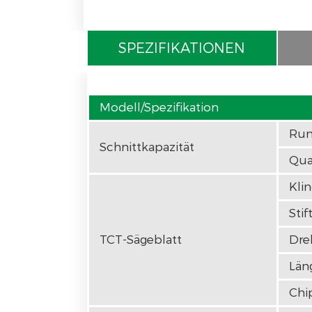
SPEZIFIKATIONEN
Modell/Spezifikation
Ru
Schnittkapazität
Qua
Kli
Sti
TCT-Sägeblatt
Dre
Län
Chi