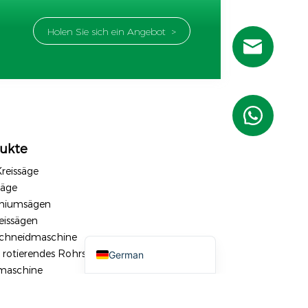
Holen Sie sich ein Angebot >
Russian
Portuguese
French
Spanish (Mexico)
ukte
Spanish (Argentina)
reissäge
Spanish (Peru)
äge
niumsägen
Arabic
eissägen
English
schneidmaschine
, rotierendes Rohrschneiden
German
maschine