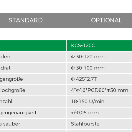
STANDARD
OPTIONAL
KCS-120C
nden
Φ 30-120 mm
drat
Φ 30-100 mm
ngengröße
Φ 425*2,7T
ftlochgröße
4*Φ16*PCD80*Φ50 mm
hzahl
18-150 U/min
gengenauigkeit
+/-0,05 mm
p sauber
Stahlbürste