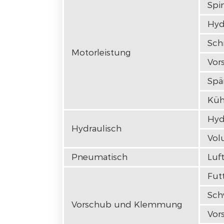
Spi
Hyd
Sch
Motorleistung
Vor
Spä
Küh
Hyd
Hydraulisch
Vol
Pneumatisch
Luf
Fut
Sch
Vorschub und Klemmung
Vor