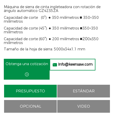
Máquina de sierra de cinta ingleteadora con rotación de
ángulo automático GZ4235ZA
●
■
Capacidad de corte (
0°
):
350 milímetros
350×350
milímetros
●
■
Capacidad de corte (
45°
):
350 milímetros
350×350
milímetros
●
■20
Capacidad de corte (
60°
):
200 milímetros
0x
35
0
milímetros
Tamaño de la hoja de sierra: 5000x34x1,1 mm
Obtenga una cotización
Info@keensaw.com


PRESUPUESTO
ESTÁNDAR
OPCIONAL
VIDEO