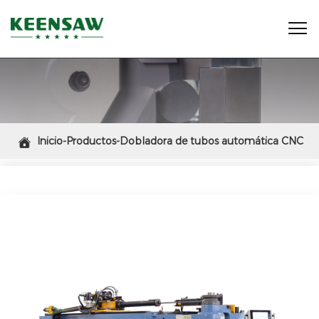

Inicio-Productos-Dobladora de tubos automática CNC

de 3 ejes eléctricos OD 88,9 mm