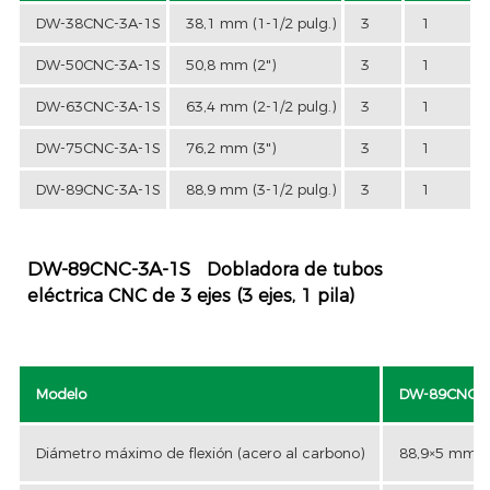
DW-38CNC-3A-1S
38,1 mm (1-1/2 pulg.)
3
1
DW-50CNC-3A-1S
50,8 mm (2")
3
1
DW-63CNC-3A-1S
63,4 mm (2-1/2 pulg.)
3
1
DW-75CNC-3A-1S
76,2 mm (3")
3
1
DW-89CNC-3A-1S
88,9 mm (3-1/2 pulg.)
3
1
DW-89CNC-3A-1S
Dobladora de tubos
eléctrica CNC de 3 ejes (3 ejes, 1 pila)
Modelo
DW-89CNC-3
Diámetro máximo de flexión (acero al carbono)
88,9×5 mm