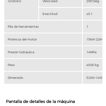
Giratorio
Velocidad
200°/seg
Exactitud
±0,1
Pila de herramientas
1
Potencia del motor
15kW (20HP)
Presión hidráulica
14MPa
Peso
4500 kg
Dimensión
5200×1400
Pantalla de detalles de la máquina