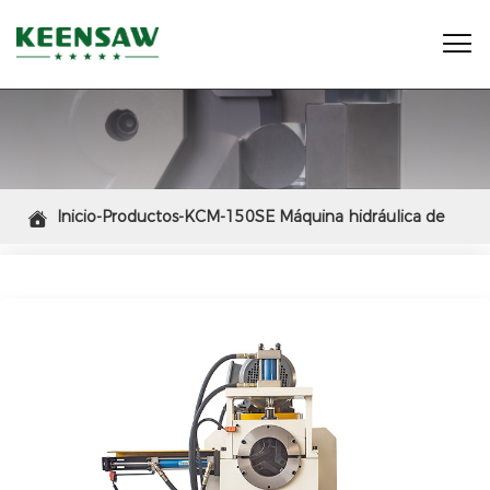

Inicio-Productos-KCM-150SE Máquina hidráulica de

refrentado y biselado de cabezal único