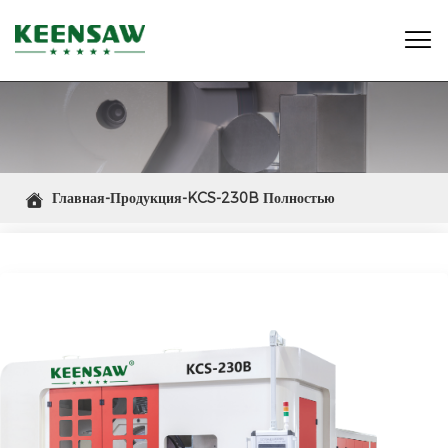

Главная-Продукция-KCS-230B Полностью

автоматический станок для резки циркулярной пилы