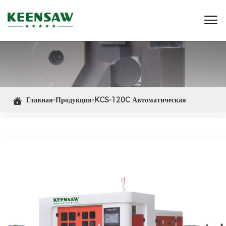

Главная-Продукция-KCS-120C Автоматическая

высокоскоростная циркулярная пила