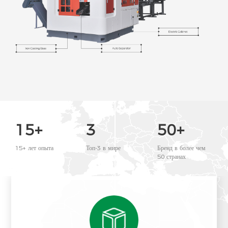
15+
3
50+
15+ лет опыта
Топ-3 в мире
Бренд в более чем
50 странах