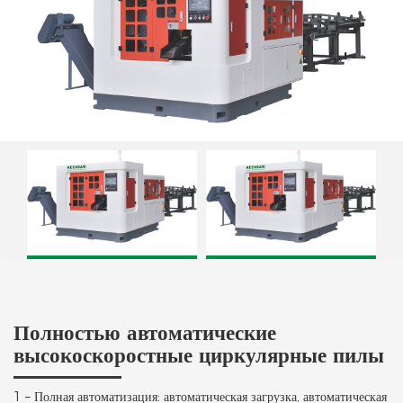
Круглопильный станок с ЧПУ KCS-70B
Полностью автоматическая
KC
твердосплавная циркулярная пила KCS-
100B
Полностью автоматические
высокоскоростные циркулярные пилы
1 – Полная автоматизация: автоматическая загрузка, автоматическая