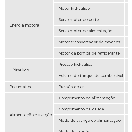
Motor hidráulico
3
Servo motor de corte
3
Energia motora
Servo motor de alimentação
2
Motor transportador de cavacos
0
Motor da bomba de refrigerante
0
Pressão hidráulica
9
Hidráulico
Volume do tanque de combustível
1
Pneumático
Pressão do ar
4
Comprimento de alimentação
Comprimento da cauda
8
Alimentação e fixação
Modo de avanço de alimentação
S
Modo de fixação
F