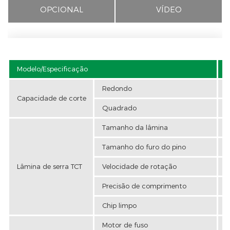
OPCIONAL
VÍDEO
Modelo/Especificação
K
Redondo
Capacidade de corte
Quadrado
Tamanho da lâmina
Φ
Tamanho do furo do pino
Lâmina de serra TCT
Velocidade de rotação
1
Precisão de comprimento
+
Chip limpo
E
Motor de fuso
1