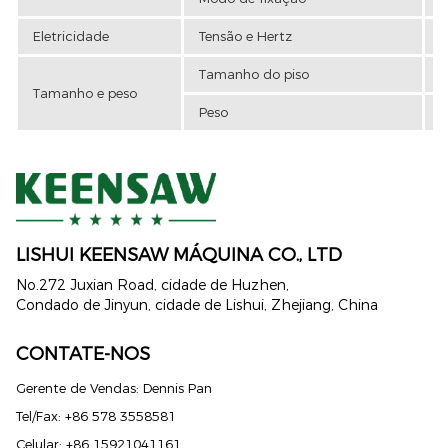
Eletricidade
Tensão e Hertz
T
Tamanho do piso
Tamanho e peso
Peso
4
LISHUI ​​KEENSAW MÁQUINA CO., LTD
No.272 Juxian Road, cidade de Huzhen,
Condado de Jinyun, cidade de Lishui, Zhejiang, China
CONTATE-NOS
Gerente de Vendas: Dennis Pan
Tel/Fax: +86 578 3558581
Celular: +86 15921041161