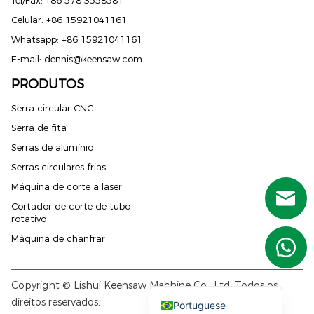
Celular: +86 15921041161
Whatsapp: +86 15921041161
E-mail:
dennis@keensaw.com
PRODUTOS
Serra circular CNC
Russian
Serra de fita
French
Serras de alumínio
Spanish (Mexico)
Serras circulares frias
Máquina de corte a laser
Spanish (Argentina)
Cortador de corte de tubo
Spanish (Peru)
rotativo
German
Máquina de chanfrar
Arabic
English
Copyright © Lishui Keensaw Machine Co., Ltd. Todos os
direitos reservados.
Portuguese