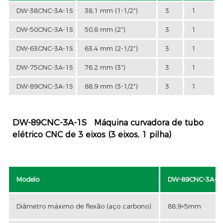
DW-38CNC-3A-1S
38,1 mm (1-1/2″)
3
1
DW-50CNC-3A-1S
50,8 mm (2″)
3
1
DW-63CNC-3A-1S
63,4 mm (2-1/2″)
3
1
DW-75CNC-3A-1S
76,2 mm (3″)
3
1
DW-89CNC-3A-1S
88,9 mm (3-1/2″)
3
1
DW-89CNC-3A-1S
Máquina curvadora de tubo
elétrico CNC de 3 eixos (3 eixos, 1 pilha)
Modelo
DW-89CNC-3A-1
Diâmetro máximo de flexão (aço carbono)
88,9×5mm