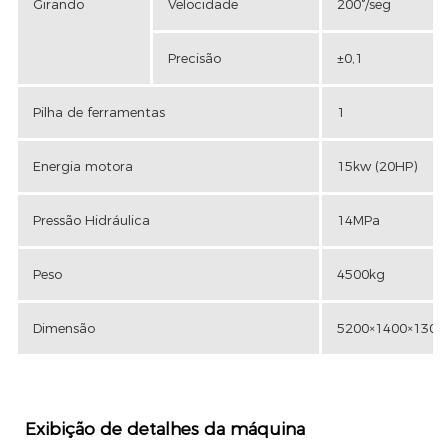
Girando
Velocidade
200°/seg
Precisão
±0,1
Pilha de ferramentas
1
Energia motora
15kw (20HP)
Pressão Hidráulica
14MPa
Peso
4500kg
Dimensão
5200×1400×130
Exibição de detalhes da máquina