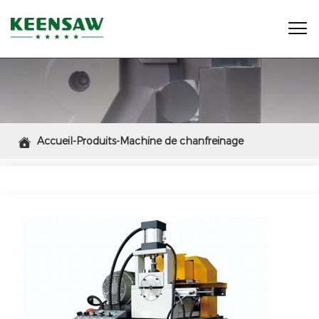

Accueil-Produits-Machine de chanfreinage

pneumatique de tubes à une extrémité KCM-80SE