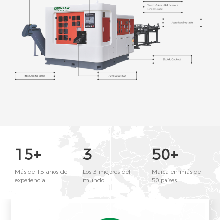
15+
3
50+
Más de 15 años de
Los 3 mejores del
Marca en más de
experiencia
mundo
50 países