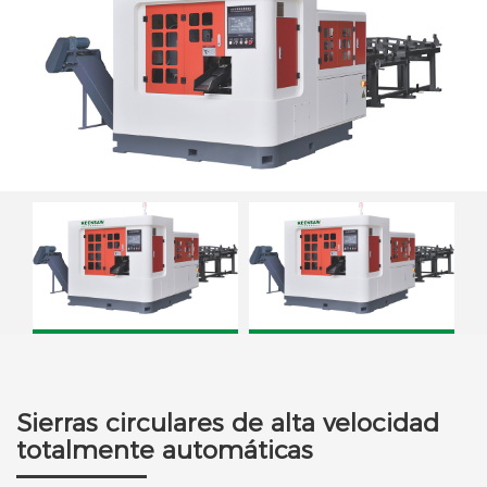
Sierra circular CNC KCS-70B
Sierra circular de carburo
Má
completamente automática KCS-
100B
Sierras circulares de alta velocidad
totalmente automáticas