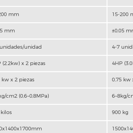
200 mm
15-200
05 mm
±0,05 
 unidades/unidad
4-7 uni
 (2.2kw) x 2 piezas
4HP (3.0
 kw x 2 piezas
0,75 kw 
kg/cm2 (0,6~0,8MPa)
6~8kg/c
kilos
900 kg
0x1400x1700mm
1500x1