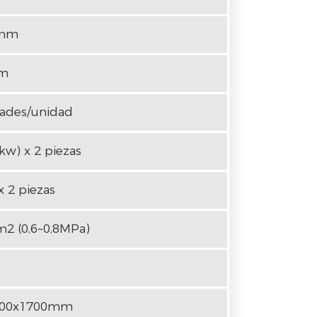
 mm
mm
dades/unidad
kw) x 2 piezas
x 2 piezas
m2 (0,6~0,8MPa)
400x1700mm