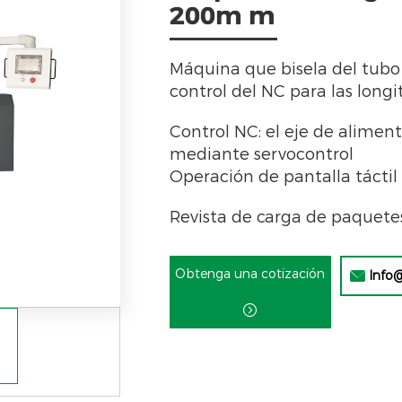
200m m
Máquina que bisela del tubo
control del NC para las lon
Control NC: el eje de alimen
mediante servocontrol
Operación de pantalla táctil
Revista de carga de paquetes
Obtenga una cotización
Info

