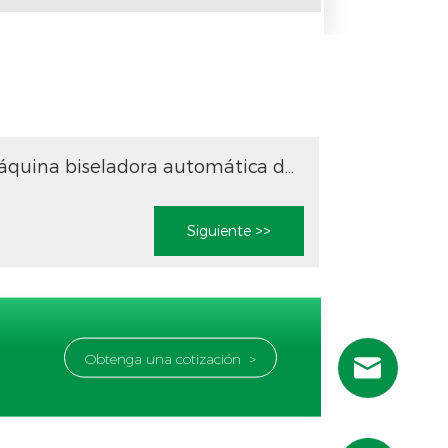
KCM-120DE Máquina biseladora automática de doble cabezal para tuberías
Siguiente >>
Obtenga una cotización >
Russian
Portuguese