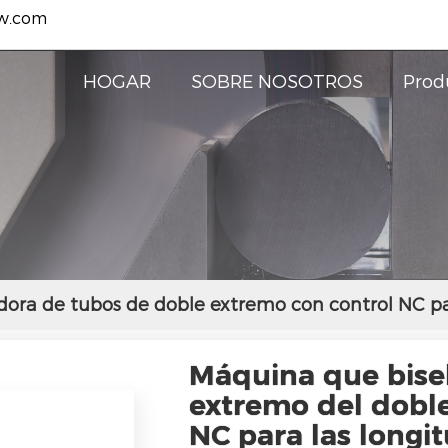
w.com
HOGAR
SOBRE NOSOTROS
Prod
dora de tubos de doble extremo con control NC p
Máquina que bisel
extremo del doble
NC para las longit