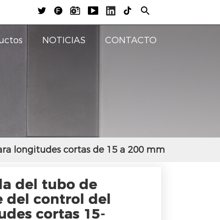





uctos
NOTICIAS
CONTACTO
ara longitudes cortas de 15 a 200 mm
a del tubo de
 del control del
udes cortas 15-