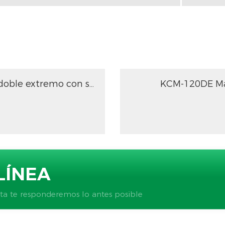
Máquina biseladora de tubos de doble extremo con servoalimentación NC para longitudes largas superiores a 200 mm
LÍNEA
ta te responderemos lo antes posible