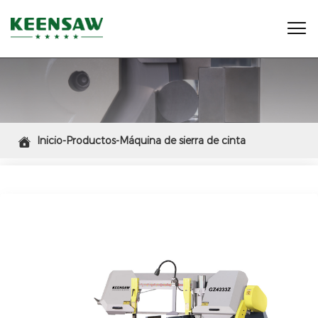

Inicio-Productos-Máquina de sierra de cinta

ingleteadora automática para corte en ángulo GZ4233Z