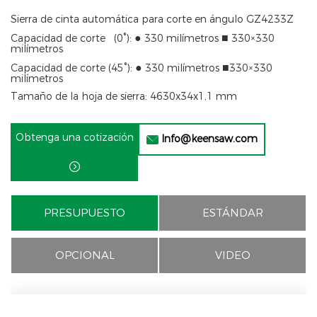
Sierra de cinta automática para corte en ángulo GZ4233Z
●
■
Capacidad de corte (
0°
):
330 milímetros
330×330
milímetros
●
■
Capacidad de corte (
45°
):
330 milímetros
330×330
milímetros
Tamaño de la hoja de sierra: 4630x34x1,1 mm
Obtenga una cotización
Info@keensaw.com


PRESUPUESTO
ESTÁNDAR
OPCIONAL
VIDEO