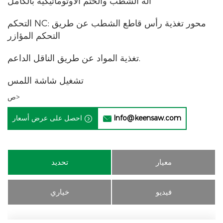
آلة الشطب والختم الأوتوماتيكية بالكامل
التحكم NC: محور تغذية رأس قاطع الشطب عن طريق
التحكم المؤازر
تغذية المواد عن طريق الناقل الداعم.
تشغيل شاشة اللمس
ص>
Info@keensaw.com
احصل على عرض أسعار


معيار
تحديد
فيديو
خياري