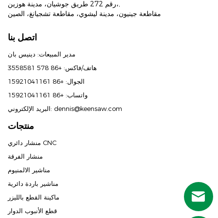
رقم 272 طريق جوشيان، مدينة هوزين،,
مقاطعة جينيون، مدينة ليشوي، مقاطعة تشجيانغ، الصين
اتصل بنا
مدير المبيعات: دينيس بان
هاتف/فاكس: +86 578 3558581
الجوال: +86 15921041161
واتساب: +86 15921041161
dennis@keensaw.com
البريد الإلكتروني:
منتجات
Russian
منشار دائري CNC
منشار الفرقة
Portuguese
مناشير الالمنيوم
French
مناشير باردة دائرية
Spanish (Mexico)
ماكينة القطع بالليزر
Spanish (Argentina)
قطع الأنبوب الدوار