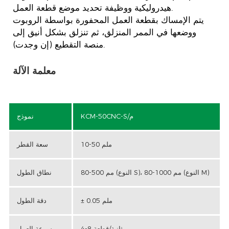
هيدروليكية ووظيفة تحديد موضع قطعة العمل.
يتم الإمساك بقطعة العمل المحفورة بواسطة الروبوت
ووضعها في الممر المنزلق، ثم تنزلق بشكل أنيق إلى
منصة التقطيع (إن وجدت).
معلمة الآلة
KCM-50CNC-S/م
نموذج
10-50 ملم
سعة القطر
80-500 مم (النوع S)، 80-1000 مم (النوع M)
نطاق الطول
± 0.05 ملم
دقة الطول
4-8 ثانية/قطعة
سرعة العمل