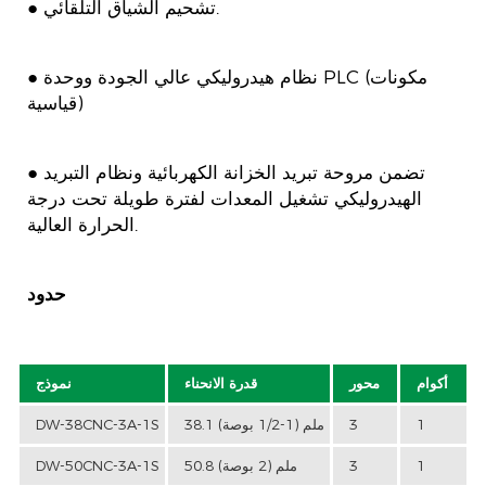
● تشحيم الشياق التلقائي.
● نظام هيدروليكي عالي الجودة ووحدة PLC (مكونات
قياسية)
● تضمن مروحة تبريد الخزانة الكهربائية ونظام التبريد
الهيدروليكي تشغيل المعدات لفترة طويلة تحت درجة
الحرارة العالية.
حدود
أكوام
محور
قدرة الانحناء
نموذج
1
3
38.1 ملم (1-1/2 بوصة)
DW-38CNC-3A-1S
1
3
50.8 ملم (2 بوصة)
DW-50CNC-3A-1S