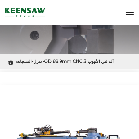

منزل-المنتجات-OD 88.9mm CNC 3 آلة ثني الأنبوب

الأوتوماتيكية ذات المحور الكهربائي