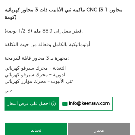
ماكينة ثني الأنابيب ذات 3 محاور كهربائية CNC (3 محاور، 1
كومة)
قطر يصل إلى 88.9 ملم (3-1/2 بوصة).
أوتوماتيكية بالكامل وفعالة من حيث التكلفة
مجهزة بـ 3 محاور قابلة للبرمجة:
​التغذية - محرك سيرفو كهربائي
الدورية – محرك سيرفو كهربائي
ثني الأنبوب – محرك مؤازر كهربائي
ص>
Info@keensaw.com
احصل على عرض أسعار


معيار
تحديد